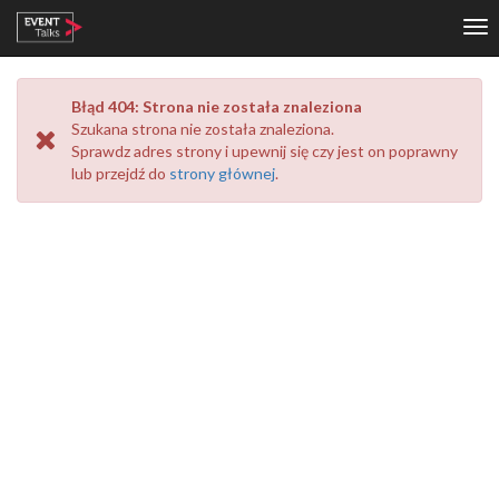
Tog
nav
Błąd 404: Strona nie została znaleziona
Szukana strona
nie została znaleziona.
Sprawdz adres strony i upewnij się czy jest on poprawny
lub przejdź do
strony głównej
.